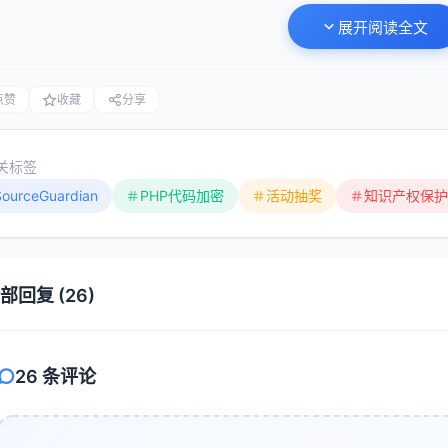
展开阅读全文
即时加密服务
：上传PHP文件，系统自动加密并返回
批量加密项目
：适用于完整项目保护
自定义许可证生成
：为您的客户创建授权文件
点赞
收藏
分享
技术咨询服务
：获取代码保护最佳实践指导
关标签
指南：使用SourceGuardian加密PHP项
SourceGuardian
PHP代码加密
活动抽奖
知识产权保护
备工作
部回复 (26)
始加密前，请确保：
备份原始代码（重要！）
26 条评论
确认PHP版本与SourceGuardian兼容
测试环境与生产环境配置一致
了解项目依赖和扩展要求