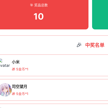
 许可证集成系统
🎯 奖品总数
10
内置灵活的许可证管理机制
支持时间限制、功能限制、域名绑定等多种授权方式
可与现有授权系统无缝集成
能与兼容性优势
🎉
中奖名单
多人的误解相反，专业的代码加密工具不会显著影响性能：
小米
🎁 5金币*1
试环境：PHP 7.4， Laravel项目

加密平均响应时间：142ms

司空望月
ourceGuardian加密后平均响应时间：147ms

🎁 5金币*1
能损耗：仅3.5%