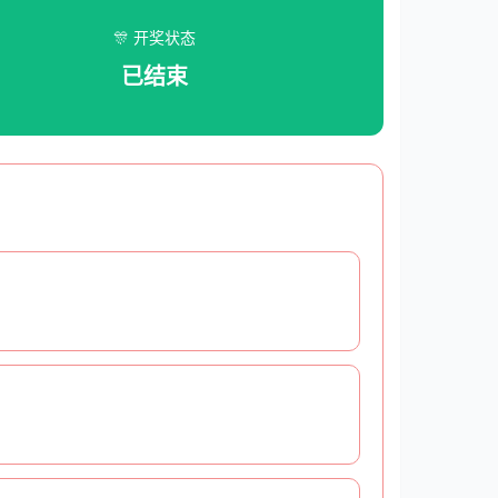
🎊 开奖状态
已结束
复制