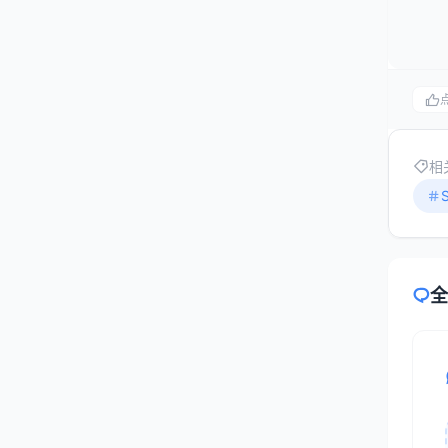
相
实战
准
全
在开