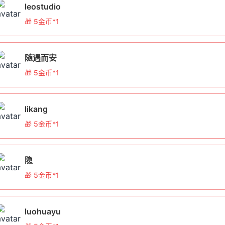
rceGuardian全面支持PHP 5.3至8.2的所有版本，兼容主流框架如Lar
leostudio
重构即可获得保护。
🎁 5金币*1
动详情：如何参与抽奖获得加密金币？
随遇而安
🎁 5金币*1
动时间与参与方式
“代码保护金币抽奖”活动将持续一个月，具体安排如下：
likang
活动时间
：即日起至下月同日
🎁 5金币*1
参与资格
：在本站注册的所有开发者用户
隐
参与方式
：
🎁 5金币*1
登录您的账户
在活动页面点击“立即参与”
luohuayu
完成简单的开发者调查（约3分钟）