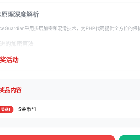
术原理深度解析
urceGuardian采用多层加密和混淆技术，为PHP代码提供全方位的保
 先进的加密算法
使用AES-256等军用级加密标准对源代码进行加密
奖活动
每个项目生成唯一的加密密钥，确保即使算法公开也无法破解
运行时动态解密，内存中不保留完整明文代码
奖品内容
 智能代码混淆
变量名、函数名和类名随机化处理
5金币*1
奖品1
控制流扁平化，打乱代码执行顺序
插入防调试和防反编译代码