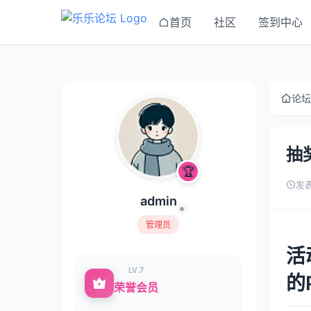
首页
社区
签到中心
论坛
抽
🏆
发表
admin
管理员
活
LV.7
的
荣誉会员