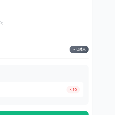
护：
✓ 已结束
× 10