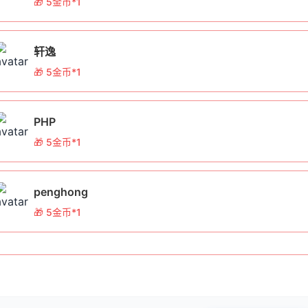
🎁 5金币*1
每日可额外获得一次抽奖机会
币奖励等级与概率
轩逸
🎁 5金币*1
励等级
金币数量
中奖概率
可加密代码量
PHP
等奖
500金币
0.5%
约50,000行代码
🎁 5金币*1
等奖
200金币
2%
约20,000行代码
penghong
等奖
100金币
5%
约10,000行代码
🎁 5金币*1
与奖
10金币
20%
约1,000行代码
币使用规则
的金币可在本站“服务兑换”专区使用：