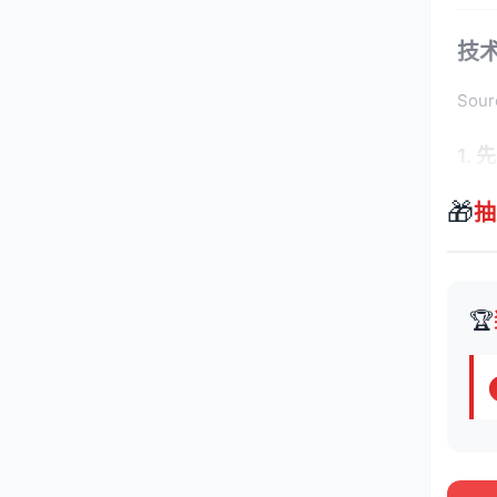
技
So
1.
🎁
抽
🏆
2.