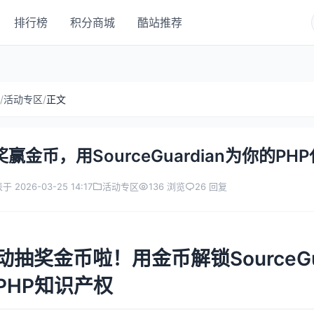
排行榜
积分商城
酷站推荐
/
活动专区
/
正文
奖赢金币，用SourceGuardian为你的PH
于 2026-03-25 14:17
活动专区
136 浏览
26 回复
动抽奖金币啦！用金币解锁SourceGu
PHP知识产权