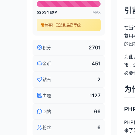
引
52554 EXP
MAX
恭喜！已达到最高等级
在当
复用
的困
2701
积分
为此
451
金币
币。
必要
2
钻石
为
1127
主题
P
66
回帖
PH
6
粉丝
来了