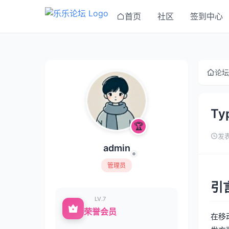
首页
社区
签到中心
论坛
T
🏆
发表
admin
管理员
引
LV.7
荣誉会员
在移