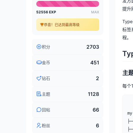
发方
提升
52556 EXP
MAX
Typ
恭喜！已达到最高等级
标签
程。
2703
积分
Ty
451
金币
主
2
钻石
每个
1128
主题
66
回帖
my
├─
6
粉丝
├─