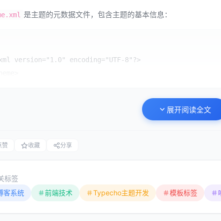
是主题的元数据文件，包含主题的基本信息：
me.xml
xml version="1.0" encoding="UTF-8"?>

heme>

  <name>我的响应式主题</name>

  <author>开发者姓名</author>

展开阅读全文
  <version>1.0</version>

  <description>一个基于Typecho 1.3的现代化响应式主题</descrip
  <homepage>https://example.com</homepage>

点赞
收藏
分享
  <screenshot>screenshot.png</screenshot>

  <features>

关标签
      <feature>响应式设计</feature>

博客系统
前端技术
Typecho主题开发
模板标签
      <feature>暗色模式</feature>

      <feature>自定义小工具</feature>

  </features>
