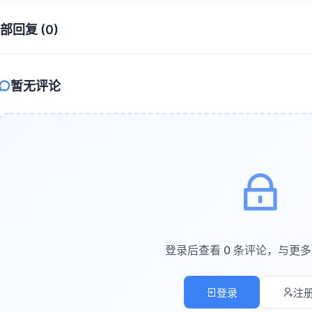
theme>
部回复 (0)
pecho模板标签系统
暂无评论
pecho提供了一套强大的模板标签，用于动态输出内容：
php // 输出博客标题 ?>

php $this->options->title(); ?>

php // 输出文章标题 ?>

php $this->title(); ?>

登录后查看 0 条评论，与更
php // 输出文章内容 ?>

php $this->content(); ?>

登录
注