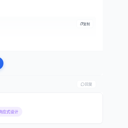
复制
tion>

回复
响应式设计