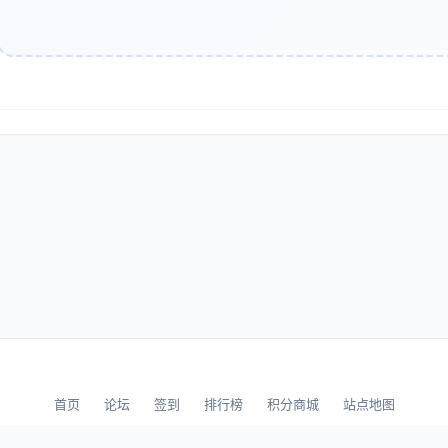
?php // 输出文章发布时间 ?>

php $this->date('Y-m-d'); ?>

?php // 循环输出文章列表 ?>

php while($this->next()): ?>

  <article>

      <h2><a href="<?php $this->permalink(); ?>"><?php $t
      <div class="post-content"><?php $this->content('
  </article>

php endwhile; ?>
应式设计核心技术
动优先的CSS策略
首页
论坛
签到
排行榜
积分商城
站点地图
© 2026 LLBBS 乐乐论坛 · 独立开发者阿乐出品
优先是现代响应式设计的核心理念。这意味着我们首先为移动设备编