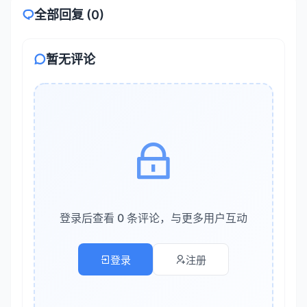
对于文生图任务，使用
即可
Load Checkpoint
全部回复 (0)
当需要混合多个 LoRA 时，使用
节点并
Load LoRA
注意权重叠加
暂无评论
修复任务建议单独加载 VAE，避免与 Checkpoint 内
置 VAE 冲突
2.2 采样器配置
采样器是工作流中最关键的节点，直接影响生成质量和速
度。ComfyUI 内置了多种采样器，选择时应考虑：
主流采样器对比
：
登录后查看 0 条评论，与更多用户互动
采样器
速度
质量
适用场景
登录
注册
Euler
快
中等
快速预览