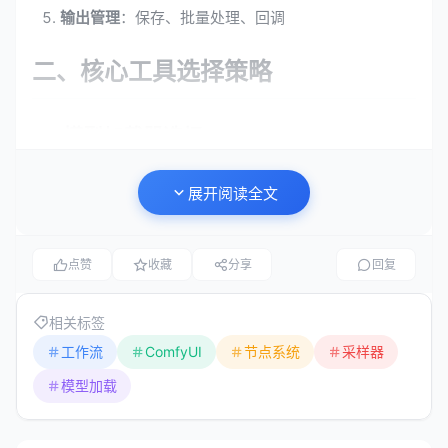
输出管理
：保存、批量处理、回调
二、核心工具选择策略
2.1 模型加载器选择
Checkpoint Loader
是最基础的模型加载节点，但根据工
展开阅读全文
作流需求，您可能需要：
Load Checkpoint
：标准加载器，适用于大多数场景
点赞
收藏
分享
回复
Load LoRA
：用于加载低秩适应模型，需配合基础模
型使用
相关标签
Load VAE
：单独加载变分自编码器，用于特定风格或
工作流
ComfyUI
节点系统
采样器
修复任务
模型加载
选择建议
：