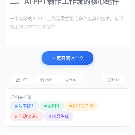
二、AI PPT制作工作流的核心组件
一个高效的AI PPT工作流需要整合多种工具和技术。以下
是工作流中的关键组件：
1. 内容生成与优化层
大纲生成
展开阅读全文
使用大型语言模型（如GPT-4、Claude等）快速生成演示
文稿的大纲。例如，输入“请为一篇关于‘数字化转型’的20
点赞
收藏
分享
回复
页PPT生成大纲，目标受众是企业高管”，AI可以在几秒钟
内输出结构完整、逻辑清晰的框架。
相关标签
效率提升
AI制作
PPT工作流
内容扩充与改写
自动化设计
内容生成
要点扩充
：将简单的要点扩展为完整的段落或演讲备
注