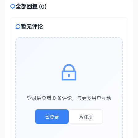
语言优化
：调整语气、风格，使其更适合特定受众
全部回复 (0)
多语言支持
：快速将内容翻译为多种语言
暂无评论
2. 设计自动化层
模板与主题生成
AI可以根据内容主题自动推荐或生成合适的配色方案、字
体搭配和布局风格。例如，针对科技类内容推荐蓝灰色系
+无衬线字体，针对教育类内容推荐暖色调+圆角设计。
智能排版
登录后查看 0 条评论，与更多用户互动
自动对齐
：识别并对齐页面中的元素
图文搭配
：根据文本内容自动推荐相关图片或图标
登录
注册
图表生成
：将数据表格自动转化为柱状图、折线图、
饼图等可视化形式