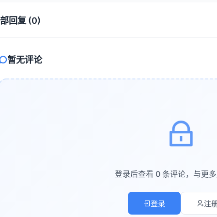
提供上下文
：包含必要的背景信息和约束条件
部回复 (0)
指定输出格式
：如表格、列表、报告等
设定目标
：清晰说明期望达成的结果
暂无评论
提示
：
是一位战略管理顾问。请基于以下公司数据，分析我们的市场竞争地位：

 公司年营收：5亿元

 主要产品：企业级SaaS软件

 市场份额：15%

 主要竞争对手：A公司（25%）、B公司（20%）

登录后查看 0 条评论，与更
输出一份包含SWOT分析和战略建议的报告，格式为Markdown表格。
登录
注