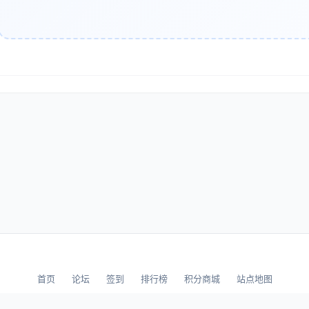
3 对话管理技巧
laude进行有效对话需要掌握以下技巧：
分段提问
：复杂问题拆解为多个子问题
迭代优化
：基于初始回答提出更深入的问题
反馈调整
：指正错误或要求重新表述
引导思考
：使用“请逐步分析”“考虑以下因素”等引导词
三部分：核心管理应用场景实战
1 战略规划与决策支持
分析与竞争情报
首页
论坛
签到
排行榜
积分商城
站点地图
aude能够快速处理大量市场数据，生成具有洞察力的分析报告。以下
© 2026 LLBBS 乐乐论坛 · 独立开发者阿乐出品