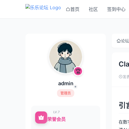
首页
社区
签到中心
论坛
C
🏆
发表
admin
管理员
引
LV.7
荣誉会员
在数