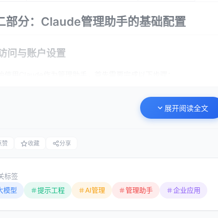
二部分：Claude管理助手的基础配置
1 访问与账户设置
始使用Claude作为管理助手，首先需要完成以下步骤：
注册账户
：访问Anthropic官网或通过合作平台（如Slack、API）注
展开阅读全文
选择合适的套餐
：根据团队规模和使用频率选择免费版或专业版
配置团队空间
：创建共享工作区，设置权限和访问控制
点赞
收藏
分享
集成现有工具
：通过API将Claude与项目管理、CRM等系统连接
2 提示工程基础
关标签
大模型
提示工程
AI管理
管理助手
企业应用
的提示（Prompt）是发挥Claude能力的关键。以下是管理场景中
明确角色
：例如，“你是一位经验丰富的项目经理”