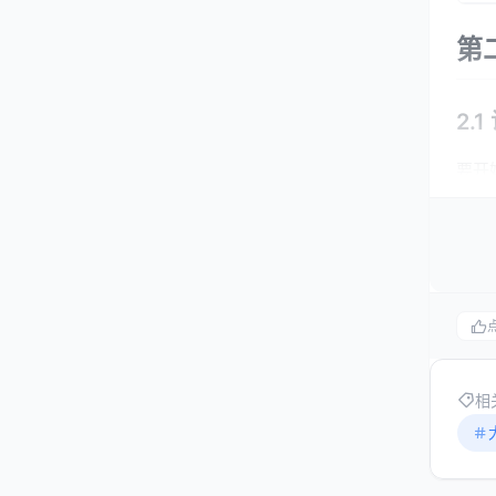
第
2.
要开
2.
相
有效