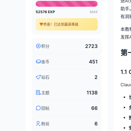
进A
助手
52576 EXP
MAX
有洞
恭喜！已达到最高等级
本教
发挥
2723
积分
第
451
金币
1.
2
钻石
Cl
1138
主题
66
回帖
6
粉丝