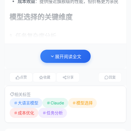
成本效益
：提供接近旗舰级的性能，但价格更为亲民
模型选择的关键维度
1. 任务复杂度分析
简单任务（适合Haiku）
展开阅读全文
文本摘要
简单问答
点赞
收藏
分享
回复
基础翻译
内容分类
相关标签
大语言模型
Claude
模型选择
格式转换
成本优化
任务分析
中等复杂度任务（适合Sonnet）