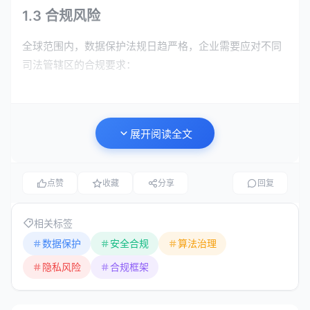
1.3 合规风险
全球范围内，数据保护法规日趋严格，企业需要应对不同
司法管辖区的合规要求：
欧盟《通用数据保护条例》（GDPR）
：要求数据最
小化、目的限制、用户同意、数据可携带权等
展开阅读全文
中国《个人信息保护法》（PIPL）
：强调告知同意、
最小必要原则、跨境数据传输规则
美国《加州消费者隐私法案》（CCPA）
：赋予用户
点赞
收藏
分享
回复
知情权、删除权、选择退出权
相关标签
二、数据安全防护体系
数据保护
安全合规
算法治理
隐私风险
合规框架
2.1 数据分类分级管理