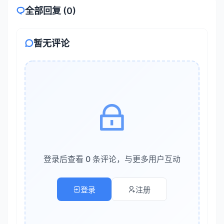
建立完善的数据分类分级制度是安全合规的基础。企业应
全部回复 (0)
根据数据的敏感程度和泄露影响，将数据分为不同等级：
L1（公开数据）
：如常见问题答案、产品介绍
暂无评论
L2（内部数据）
：如服务流程、知识库内容
L3（敏感数据）
：如用户联系方式、消费记录
L4（高度敏感数据）
：如身份证号、银行卡号、医疗
信息
对不同等级的数据实施差异化的访问控制、加密存储和审
计策略。例如，L4 级别数据应强制使用 AES-256 加密，
并限制只有经过严格授权的系统模块才能访问。
登录后查看 0 条评论，与更多用户互动
2.2 数据传输与存储加密
登录
注册
传输层加密
：所有 API 接口和 WebSocket 连接必须
启用 TLS 1.3 协议，确保数据在传输过程中不被窃听