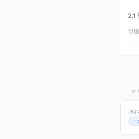
2.
可信
校验
模型
相