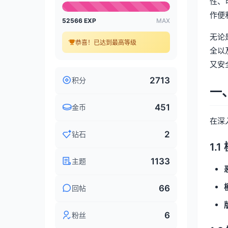
性、
作便
52566 EXP
MAX
无论
恭喜！已达到最高等级
全以
又安
2713
积分
一
451
金币
在深
2
钻石
1.
1133
主题
66
回帖
6
粉丝