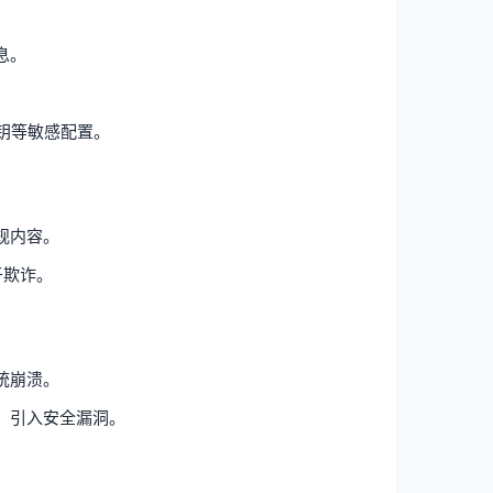
息。
密钥等敏感配置。
规内容。
于欺诈。
统崩溃。
，引入安全漏洞。