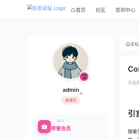
首页
社区
签到中心
论坛
C
🏆
发表
admin
管理员
引
LV.7
荣誉会员
随着生