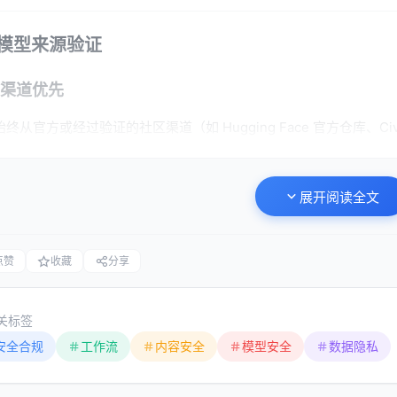
1 模型来源验证
渠道优先
始终从官方或经过验证的社区渠道（如 Hugging Face 官方仓库、Ci
避免使用来自论坛附件、私人网盘等不可追溯来源的模型文件。
展开阅读全文
与签名
对于重要模型，使用 SHA256 等哈希算法校验文件完整性，防止文
点赞
收藏
分享
如果提供方发布了数字签名，验证签名以确认模型来源。
扫描工具
关标签
安全合规
工作流
内容安全
模型安全
数据隐私
利用社区工具（如
）扫描 PyTorch 模型文件中的恶意
picklescan
对于
格式模型，其本身具有更好的安全性，但仍需
.safetensors