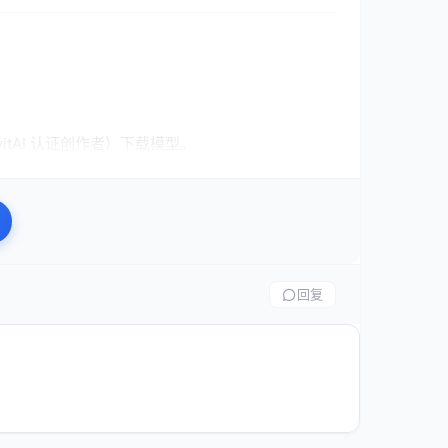
vitAI 认证创作者）下载模型。
件被篡改。
回复
代码（pickle 反序列化漏洞）。
验证元数据。