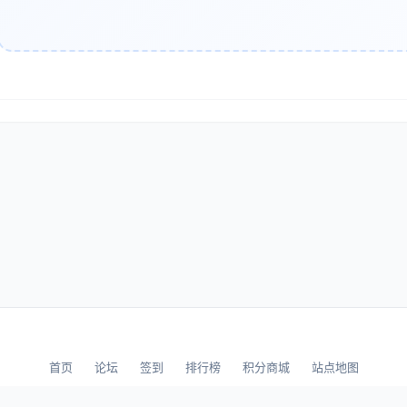
、数据隐私与合规管理
1 输入数据处理
信息脱敏
在处理包含人脸、车牌、证件等敏感信息的图像时，优先使用去标识
提示词中避免包含真实姓名、地址、联系方式等个人身份信息（PII）
化部署
对于涉及商业机密或个人隐私的数据，坚持本地部署 ComfyUI，避
如果必须使用云端 GPU 资源，选择提供数据加密和合规认证的服务
2 输出数据管理
首页
论坛
签到
排行榜
积分商城
站点地图
© 2026 LLBBS 乐乐论坛 · 独立开发者阿乐出品
过滤机制