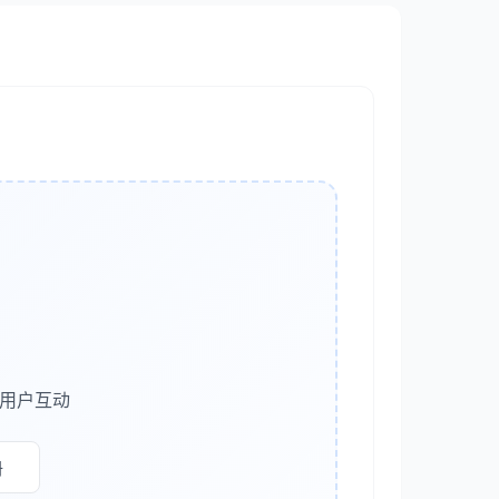
，寻找可疑的网络请求、文件操作或系统命令执
对系统关键目录的写权限。
I，将自定义节点限制在隔离环境中。
、API 密钥等敏感信息。
多用户互动
史，便于回溯。
意构造的循环或递归。
册