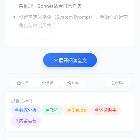
杂推理，Sonnet适合日常任务
设置自定义指令（System Prompt），明确你的运营
角色与输出风格
1.2 基础对话技巧
与Claude高效沟通的核心在于“清晰、具体、有结构”。以
展开阅读全文
下是一些实用技巧：
提供背景信息
：不要只说“写一篇推广文案”，而是说
点赞
收藏
分享
回复
“为一款面向25-35岁女性的护肤品写一篇小红书风格
的种草文案，预算500元，主推保湿功效”
相关标签
使用分步指令
：将复杂任务拆解为多个步骤，例如“第
数据分析
教程
Claude
运营助手
一步：分析用户评论的情感倾向；第二步：总结前三
内容运营
个高频问题；第三步：给出回复模板”
明确输出格式
：指定“用表格形式输出”、“每段不超过