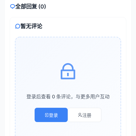
50字”、“使用第二人称”等要求
全部回复 (0)
第二部分：核心应用场景与实战案例
暂无评论
2.1 内容运营：从选题到发布的智能流水线
内容运营是Claude最擅长的领域之一。通过以下流程，你
可以实现内容生产的高效化：
选题策划
复制
登录后查看 0 条评论，与更多用户互动
指令示例：

“我运营一个科技类公众号，目标用户是程序员。请根据2024
登录
注册
Claude会输出结构化的选题表，甚至提供不同风格（如