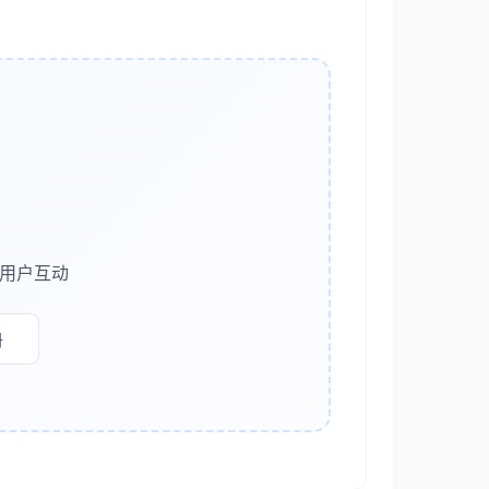
财场景意图
净值、利率等API数据。
持一键跳转购买。
多用户互动
册
存在“幻觉”风险。
敏感信息，强制走规则引擎，输出预设的标准话术。