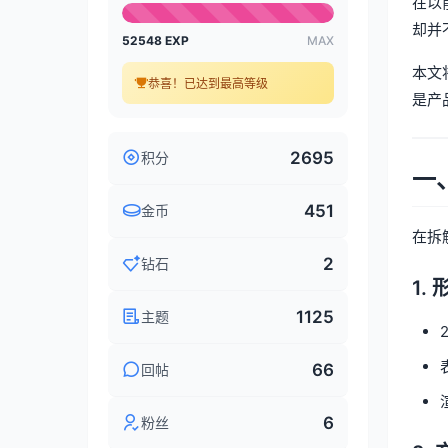
在以
却并
52548 EXP
MAX
本文
恭喜！已达到最高等级
是产
2695
积分
一
451
金币
在拆
2
钻石
1.
1125
主题
66
回帖
6
粉丝