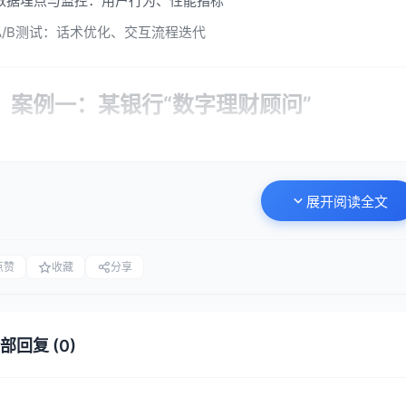
数据埋点与监控：用户行为、性能指标
A/B测试：话术优化、交互流程迭代
、案例一：某银行“数字理财顾问”
目背景
展开阅读全文
份制银行希望在其手机银行APP中嵌入一个“数字理财顾问”，用于向
导服务。要求：形象专业、交互流畅、能处理95%以上的常见问题。
点赞
收藏
分享
术选型
形象层
：采用2D真人数字分身，基于该行一位金牌理财师的形象进行A
案，而非全实时3D渲染，以降低移动端功耗。
部回复 (0)
交互层
：