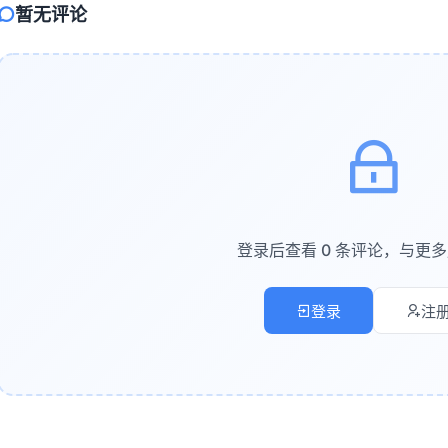
ASR：百度语音识别（金融领域优化版）
暂无评论
NLU：自研意图分类模型（基于BERT-small），覆盖200+理
DM：规则引擎+LLM（文心一言）混合架构
TTS：微软Azure TTS，定制了“温和专业”的语音风格
知识层
：构建了包含3000+问答对的理财知识库，并接入了实时基金
业务层
：与银行CRM系统、理财产品购买系统进行了深度对接，支
目关键挑战与解决方案
登录后查看 0 条评论，与更
1：金融合规与话术控制
登录
注
行业对话术的合规性要求极高，不允许出现误导性表述。完全依赖LLM
方案
：
采用“规则引擎+LLM”的混合架构。对于涉及收益率、风险等级等