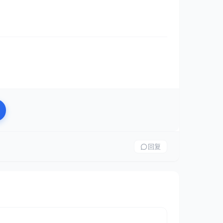
客户提供7×24小时的理财产品咨询、风险评估和购
回复
I建模。选择了“实时面部捕捉+预录动作库”的方