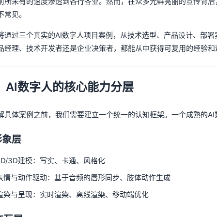
前所未有的速度渗透到各行各业。然而，在众多光鲜亮丽的宣传背后
不常见。
将通过三个真实的AI数字人项目案例，从技术选型、产品设计、部
品经理、技术开发者还是企业决策者，都能从中获得可复用的经验和
、AI数字人的核心能力分层
解具体案例之前，我们需要建立一个统一的认知框架。一个成熟的A
 形象层
2D/3D建模：写实、卡通、风格化
表情与动作驱动：基于音频的唇形同步、肢体动作生成
渲染与呈现：实时渲染、离线渲染、移动端优化