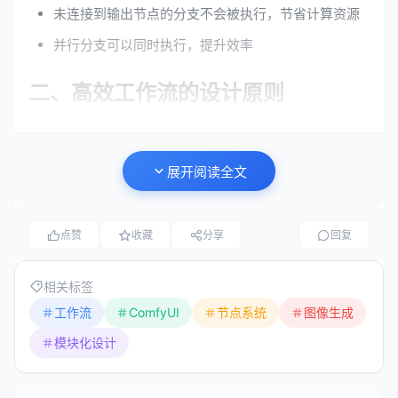
未连接到输出节点的分支不会被执行，节省计算资源
并行分支可以同时执行，提升效率
二、高效工作流的设计原则
2.1 模块化设计
展开阅读全文
将工作流拆分为独立的、可复用的功能模块，是提升效率
的关键。推荐的分层结构如下：
点赞
收藏
分享
回复
基础层
相关标签
模型加载模块
：包含Checkpoint、VAE、LoRA等模型
工作流
ComfyUI
节点系统
图像生成
的加载节点
模块化设计
提示词处理模块
：管理正向/负向提示词，支持CLIP文
本编码