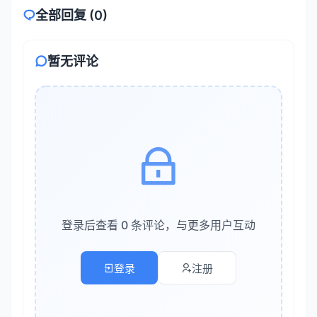
全部回复 (0)
核心处理层
采样模块
：包含K采样器、CFG控制、噪声注入等
暂无评论
图像优化模块
：放大、面部修复、细节增强等
输出层
预览与保存模块
：实时预览、批量保存、格式转换等
2.2 标准化接口
为每个模块定义标准化的输入输出接口，可以显著提升工
作流的可维护性和可复用性。例如：
登录后查看 0 条评论，与更多用户互动
复制
登录
注册
标准采样模块接口：

输入：模型、正向提示词、负向提示词、潜空间图像（可选）
