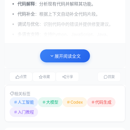
代码解释
：分析现有代码并解释其功能。
代码补全
：根据上下文自动补全代码片段。
调试与优化
：识别代码中的错误并提供修复建议。
多语言支持
：支持Python、JavaScript、Java、
C++、Go等主流编程语言。
展开阅读全文
Codex的工作原理
训练过程
点赞
收藏
分享
回复
Codex的训练过程分为两个主要阶段：
相关标签
预训练
：模型在大规模的文本和代码数据集上进行无
人工智能
大模型
Codex
代码生成
监督学习，学习语言的基本结构和模式。
入门教程
微调
：在特定任务（如代码生成、代码补全）上进行
有监督学习，进一步提升模型在编程领域的表现。