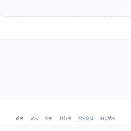
 智能问答
AI客服最基础也是最核心的功能。系统能够理解用户提出的问题，
问：“我的订单显示已发货，但三天了还没收到，怎么办？”
客服需要理解这是一个关于物流查询的问题，识别出关键信息“订单已发货
程或主动查询订单状态。
 任务处理
回答问题，AI客服还能完成具体任务：
查询订单状态、物流信息
修改订单信息（地址、数量等）
办理退款、换货申请
首页
论坛
签到
排行榜
积分商城
站点地图
预约服务时间
© 2026 LLBBS 乐乐论坛 · 独立开发者阿乐出品