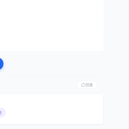
少需要10名客服人员轮班工作。而引入AI客服后，
问题。这意味着人力成本降低60%以上，同时客户等
回复
务