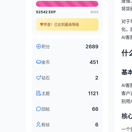
度慢
将突
52542 EXP
MAX
对于
恭喜！已达到最高等级
化，
AI
2689
积分
什
451
金币
基
2
钻石
AI
1121
客户
主题
别用
66
回帖
核
6
粉丝
一个