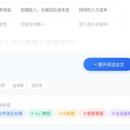
本效益
前期投入，长期边际成本低
持续的人力成本
致性
回复标准统一
受人员水平影响
什么企业需要AI客服系统？
低成本，提升效率
展开阅读全文
中型电商企业，如果每天需要处理1000个客户咨询，按照传统模式至
自动处理其中70%-80%的常见问题，仅需2-3名人工客服处理复杂
点赞
收藏
分享
间从平均5分钟缩短到几秒钟。
关标签
升客户体验
自然语言处理
入门教程
AI客服
智能客服
企业服
消费者期望获得即时、个性化的服务体验。AI客服系统能够：