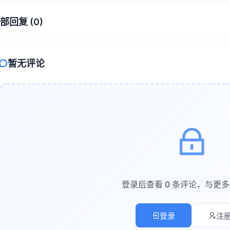
在用户进入聊天界面的第一时间主动问候
基于用户历史行为提供个性化推荐
部回复 (0)
始终保持耐心和礼貌，不会因重复问题而烦躁
支持多语言切换，服务全球客户
暂无评论
据驱动决策
客服系统不仅是服务工具，更是数据收集和分析平台。每一次对话都会
客户常见问题和痛点
产品使用中的高频问题
客户情绪和满意度变化
不同渠道的服务效果对比
登录后查看 0 条评论，与更
I客服系统的核心功能
登录
注