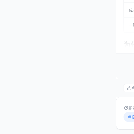
成
一
为
降
一家
可以
待时
相
提
现代