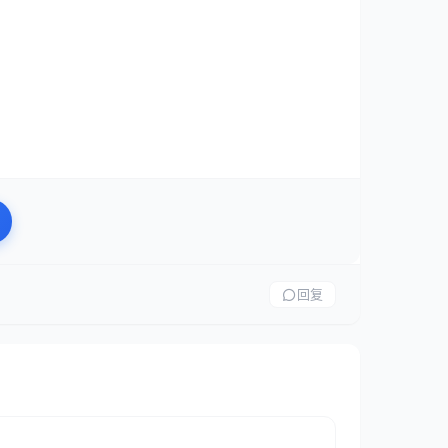
。
别并处理常见的数据问题，如缺失值、重复项、格式不一
回复
y 编辑器内置了基于 AI 的“列示例”功能。你只需在“添加
转换逻辑并应用于整列。例如，从“2023-01-15”
能学会模式。