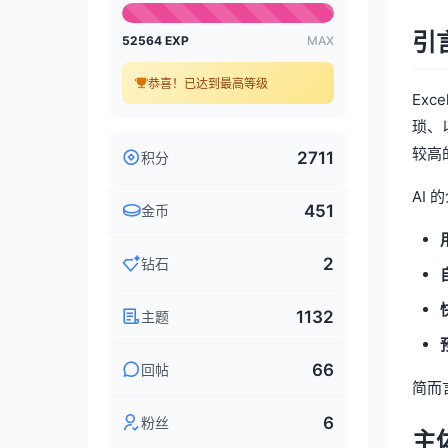
引
52564 EXP
MAX
恭喜！已达到最高等级
Ex
琐、
较高
2711
积分
AI
451
金币
2
钻石
1132
主题
66
回帖
简而
6
粉丝
主