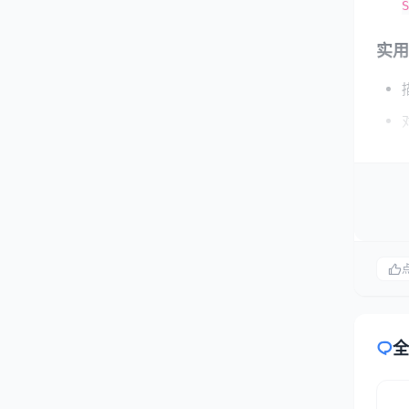
S
实用
2.
数据
致、
实践
全