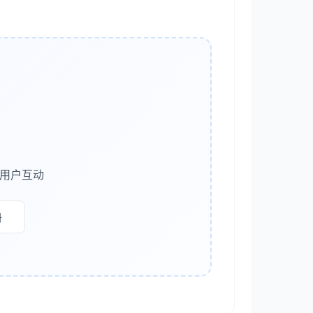
）或“Trifacta”。这些工具能自动检测数据质量问题，并
美国”等不同写法，并建议统一为标准格式。
列的数据进行预测填充。例如，在“客户信息表”中，
根据邮编推断城市名称。Excel 中的“预测工作表”
多用户互动
数据或业务规则时。
提取能力尤为强大。
册
生成自然语言报告。