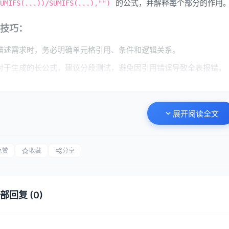
的公式，并解释每个部分的作用
UMIFS(...))/SUMIFS(...),"")
技巧：
描述需求时，务必明确单元格引用、条件和逻辑关系。
对于生成的长公式，建议分段测试，避免因引用错误导致全表报错。
将 AI 生成的公式与手动验证结合，确保结果符合预期。
 自动化数据清洗与预处理
展开阅读全文
清洗通常占据数据分析工作 60%-80% 的时间。AI 能够自动识
异常值等。
点赞
收藏
分享
方法：
部回复 (0)
使用 Power Query 中的“列示例”功能
：Excel 的 Power Quer
列”中选择“来自示例”，然后手动输入几个期望的结果，AI 就会自动推断
这种文本字符串中提取“2023年1月”，只需要提供两个示例，AI 就