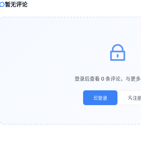
暂无评论
利用 AI 驱动的数据清理插件
：如“数据清理助手”（Data Cleaner
提供一键修复建议。例如，AI 可以识别出“USA”、“U.S.A.”、“
通过机器学习模型自动分类和填充
：对于缺失值，AI 可以基于其他
如果“城市”列缺失，但“邮政编码”列完整，AI 可以训练一个简单模型，
功能（适用于时间序列）是这类应用的典型代表。
技巧：
数据清洗前，先备份原始数据。
登录后查看 0 条评论，与更
使用 AI 时，注意检查其自动推断的逻辑是否合理，特别是涉及敏感
对于非结构化数据（如混合了姓名、地址、备注的文本列），AI 的
登录
注
 智能数据分析与洞察生成
 不仅能帮你处理数据，还能主动发现数据中的模式、趋势和异常，并
方法：