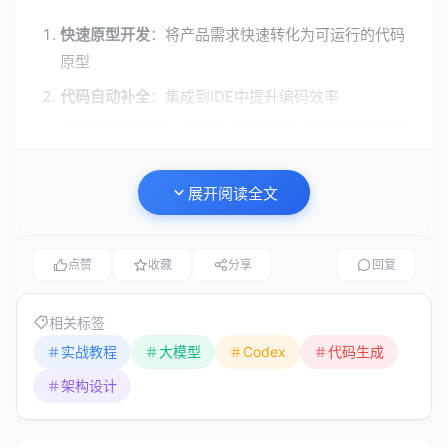
快速原型开发
：将产品需求快速转化为可运行的代码
原型
代码自动补全
：集成到IDE中提升编码效率
文档与注释生成
：为现有代码自动生成文档字符串和
注释
代码翻译
：将代码从一种语言迁移到另一种语言
展开阅读全文
教学与学习
：帮助初学者理解编程概念和代码逻辑
点赞
收藏
分享
回复
三、系统架构设计建议
相关标签
3.1 整体架构分层
实战教程
大模型
Codex
代码生成
架构设计
基于Codex的应用系统应采用分层架构设计，以确保可扩
展性、可维护性和性能优化。建议的架构分为以下四层：