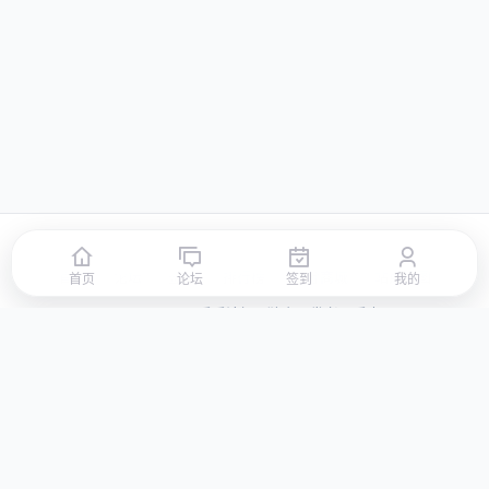
首页
论坛
签到
排行榜
积分商城
站点地图
首页
论坛
签到
我的
© 2026 LLBBS 乐乐论坛 · 独立开发者阿乐出品
湘ICP备2023031434号-3