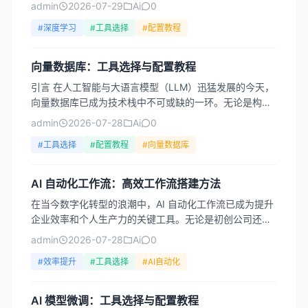
的家庭合影，还是因扫描不当而产生的噪点，传统修复手
admin
2026-07-29
Ai
0
段不仅耗...
#深度学习
#工具选择
#配置教程
向量数据库：工具选择与配置教程
引言 在人工智能与大语言模型（LLM）迅猛发展的今天，
向量数据库已成为技术栈中不可或缺的一环。无论是构建
语义搜索系统、推荐引擎，还是实现RAG（检索增强生
admin
2026-07-28
Ai
0
成）应...
#工具选择
#配置教程
#向量数据库
AI 自动化工作流：高效工作流搭建方法
在当今数字化转型的浪潮中，AI 自动化工作流已成为提升
企业效率和个人生产力的关键工具。无论是初创公司还是
大型企业，通过智能化的流程设计，都能显著减少重复性
admin
2026-07-28
Ai
0
劳动、...
#效率提升
#工具选择
#AI自动化
AI 模型微调：工具选择与配置教程