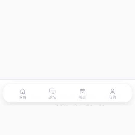
首页
论坛
签到
排行榜
积分商城
站点地图
首页
论坛
签到
我的
© 2026 LLBBS 乐乐论坛 · 独立开发者阿乐出品
湘ICP备2023031434号-3