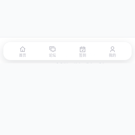
首页
论坛
签到
排行榜
积分商城
站点地图
首页
论坛
签到
我的
© 2026 LLBBS 乐乐论坛 · 独立开发者阿乐出品
湘ICP备2023031434号-3