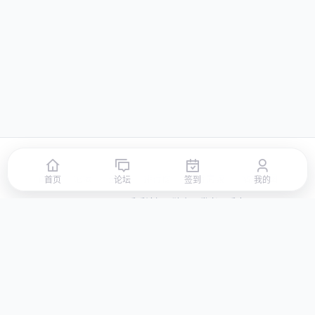
首页
论坛
签到
排行榜
积分商城
站点地图
首页
论坛
签到
我的
© 2026 LLBBS 乐乐论坛 · 独立开发者阿乐出品
湘ICP备2023031434号-3