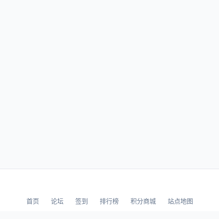
首页
论坛
签到
排行榜
积分商城
站点地图
© 2026 LLBBS 乐乐论坛 · 独立开发者阿乐出品