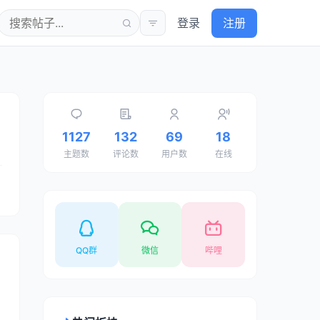
登录
注册
1127
132
69
18
主题数
评论数
用户数
在线
QQ群
微信
哔哩