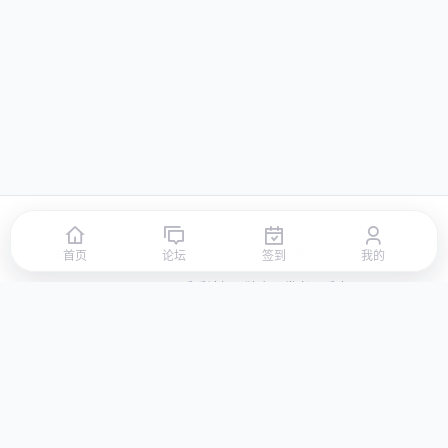
首页
论坛
签到
排行榜
积分商城
站点地图
首页
论坛
签到
我的
© 2026 LLBBS 乐乐论坛 · 独立开发者阿乐出品
湘ICP备2023031434号-3