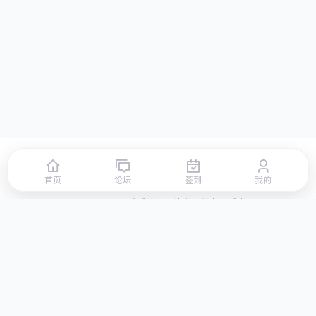
首页
论坛
签到
排行榜
积分商城
站点地图
首页
论坛
签到
我的
© 2026 LLBBS 乐乐论坛 · 独立开发者阿乐出品
湘ICP备2023031434号-3