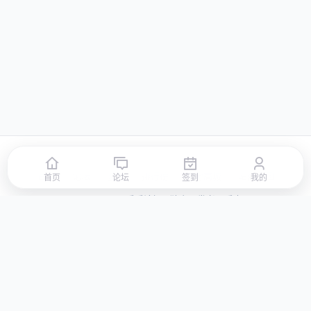
首页
论坛
签到
排行榜
积分商城
站点地图
首页
论坛
签到
我的
© 2026 LLBBS 乐乐论坛 · 独立开发者阿乐出品
湘ICP备2023031434号-3