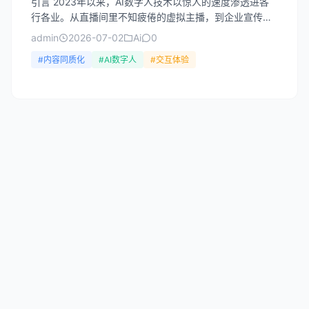
引言 2023年以来，AI数字人技术以惊人的速度渗透进各
行各业。从直播间里不知疲倦的虚拟主播，到企业宣传片
中形象逼真的数字代言人，再到短视频平台上层出不穷的
admin
2026-07-02
Ai
0
AI...
#内容同质化
#AI数字人
#交互体验