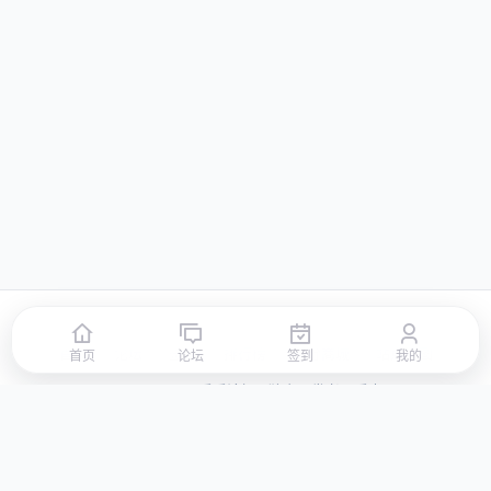
首页
论坛
签到
排行榜
积分商城
站点地图
首页
论坛
签到
我的
© 2026 LLBBS 乐乐论坛 · 独立开发者阿乐出品
湘ICP备2023031434号-3