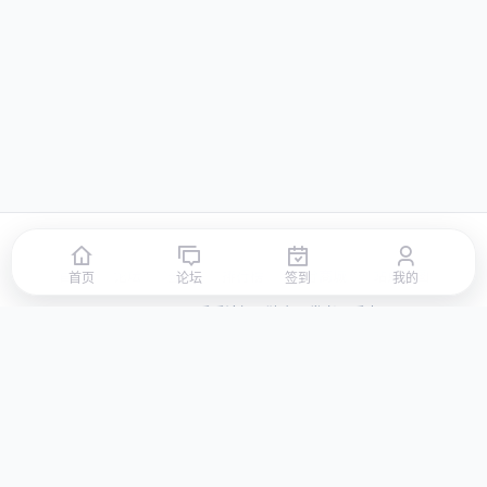
首页
论坛
签到
排行榜
积分商城
站点地图
首页
论坛
签到
我的
© 2026 LLBBS 乐乐论坛 · 独立开发者阿乐出品
湘ICP备2023031434号-3