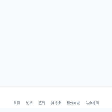
首页
论坛
签到
排行榜
积分商城
站点地图
© 2026 LLBBS 乐乐论坛 · 独立开发者阿乐出品