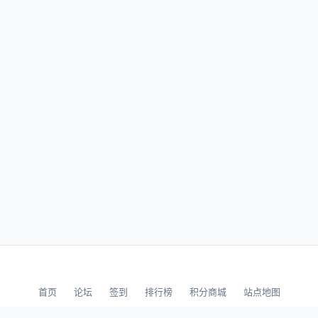
首页
论坛
签到
排行榜
积分商城
站点地图
© 2026 LLBBS 乐乐论坛 · 独立开发者阿乐出品