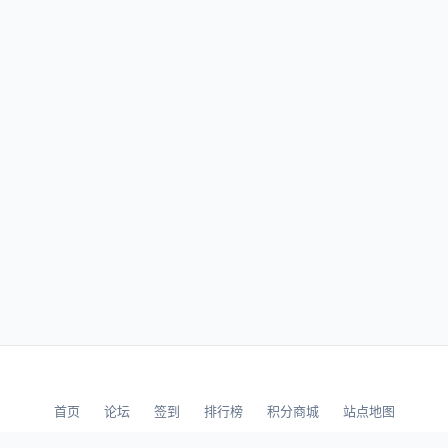
首页
论坛
签到
排行榜
积分商城
站点地图
© 2026 LLBBS 乐乐论坛 · 独立开发者阿乐出品