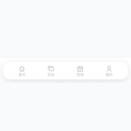
首页
论坛
签到
排行榜
积分商城
站点地图
首页
论坛
签到
我的
© 2026 LLBBS 乐乐论坛 · 独立开发者阿乐出品
湘ICP备2023031434号-3