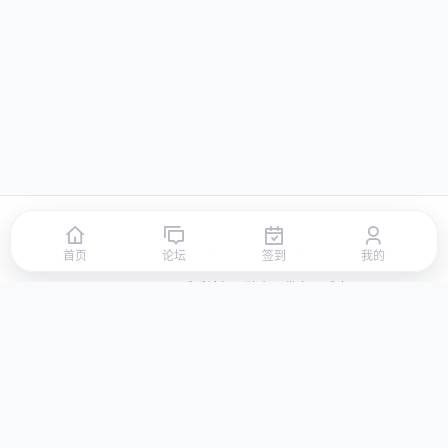
首页
论坛
签到
排行榜
积分商城
站点地图
首页
论坛
签到
我的
© 2026 LLBBS 乐乐论坛 · 独立开发者阿乐出品
湘ICP备2023031434号-3