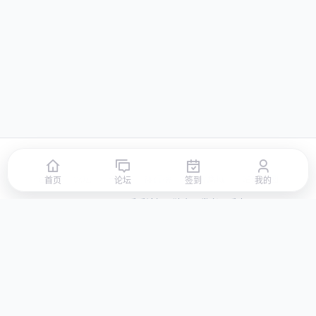
首页
论坛
签到
排行榜
积分商城
站点地图
首页
论坛
签到
我的
© 2026 LLBBS 乐乐论坛 · 独立开发者阿乐出品
湘ICP备2023031434号-3