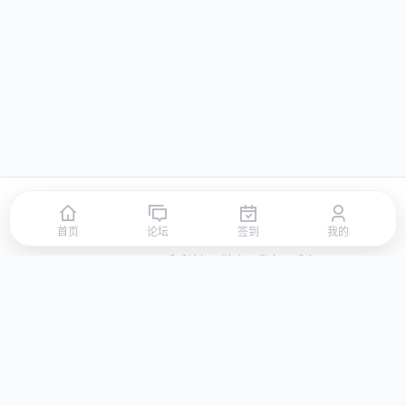
首页
论坛
签到
排行榜
积分商城
站点地图
首页
论坛
签到
我的
© 2026 LLBBS 乐乐论坛 · 独立开发者阿乐出品
湘ICP备2023031434号-3