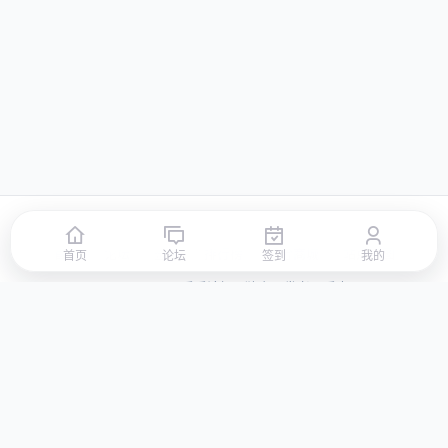
首页
论坛
签到
排行榜
积分商城
站点地图
首页
论坛
签到
我的
© 2026 LLBBS 乐乐论坛 · 独立开发者阿乐出品
湘ICP备2023031434号-3