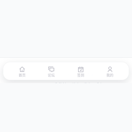
首页
论坛
签到
排行榜
积分商城
站点地图
首页
论坛
签到
我的
© 2026 LLBBS 乐乐论坛 · 独立开发者阿乐出品
湘ICP备2023031434号-3