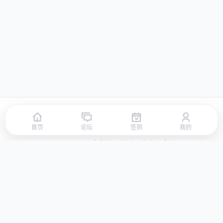
首页
论坛
签到
排行榜
积分商城
站点地图
首页
论坛
签到
我的
© 2026 LLBBS 乐乐论坛 · 独立开发者阿乐出品
湘ICP备2023031434号-3