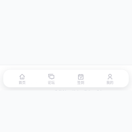
首页
论坛
签到
排行榜
积分商城
站点地图
首页
论坛
签到
我的
© 2026 LLBBS 乐乐论坛 · 独立开发者阿乐出品
湘ICP备2023031434号-3