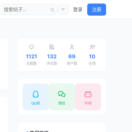
登录
注册
1121
132
69
10
主题数
评论数
用户数
在线
QQ群
微信
哔哩