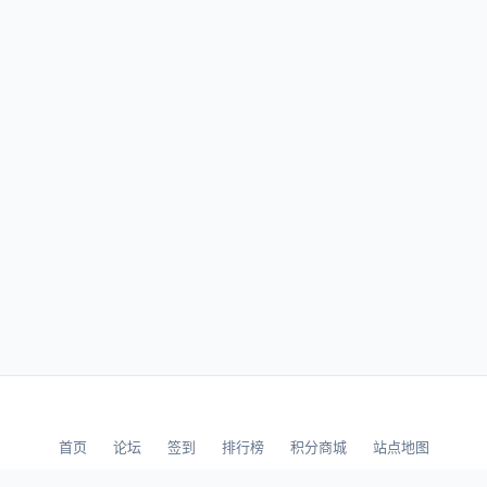
首页
论坛
签到
排行榜
积分商城
站点地图
© 2026 LLBBS 乐乐论坛 · 独立开发者阿乐出品