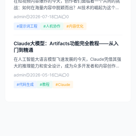
在短视频内容爆炸的今天，创作者们面临着一个共同的挑
战：如何在海量内容中脱颖而出？AI技术的崛起为这个问
题提供了全新的解决方案。从脚本构思到最终成片，AI正
admin
2026-07-18
Ai
0
在重塑...
#提示词工程
#人机协作
#内容优化
Claude大模型：Artifacts功能完全教程——从入
门到精通
在人工智能大语言模型飞速发展的今天，Claude凭借其强
大的推理能力和安全设计，成为众多开发者和内容创作者
的首选工具。而其中最具特色的功能之一——Artifac...
admin
2026-05-16
Ai
0
#代码生成
#教程
#Claude