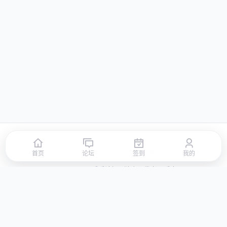
首页
论坛
签到
排行榜
积分商城
站点地图
首页
论坛
签到
我的
© 2026 LLBBS 乐乐论坛 · 独立开发者阿乐出品
湘ICP备2023031434号-3