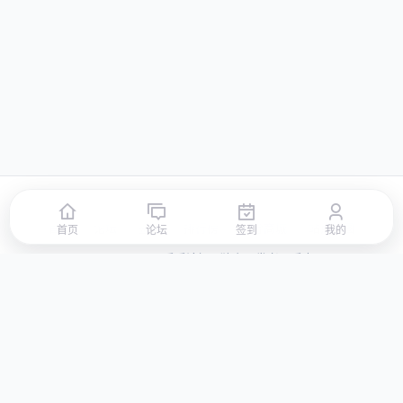
首页
论坛
签到
排行榜
积分商城
站点地图
首页
论坛
签到
我的
© 2026 LLBBS 乐乐论坛 · 独立开发者阿乐出品
湘ICP备2023031434号-3