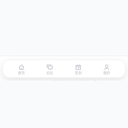
首页
论坛
签到
排行榜
积分商城
站点地图
首页
论坛
签到
我的
© 2026 LLBBS 乐乐论坛 · 独立开发者阿乐出品
湘ICP备2023031434号-3