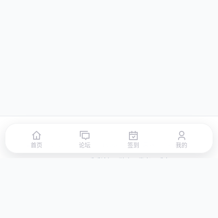
首页
论坛
签到
排行榜
积分商城
站点地图
首页
论坛
签到
我的
© 2026 LLBBS 乐乐论坛 · 独立开发者阿乐出品
湘ICP备2023031434号-3