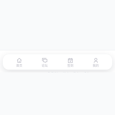
首页
论坛
签到
排行榜
积分商城
站点地图
首页
论坛
签到
我的
© 2026 LLBBS 乐乐论坛 · 独立开发者阿乐出品
湘ICP备2023031434号-3