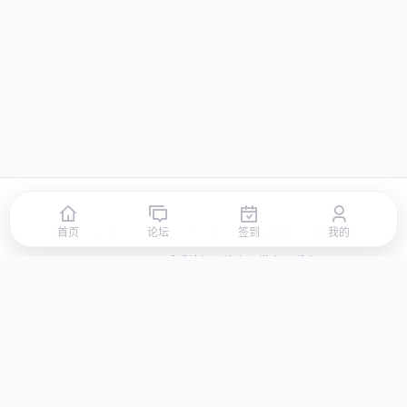
首页
论坛
签到
排行榜
积分商城
站点地图
首页
论坛
签到
我的
© 2026 LLBBS 乐乐论坛 · 独立开发者阿乐出品
湘ICP备2023031434号-3