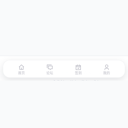
首页
论坛
签到
排行榜
积分商城
站点地图
首页
论坛
签到
我的
© 2026 LLBBS 乐乐论坛 · 独立开发者阿乐出品
湘ICP备2023031434号-3