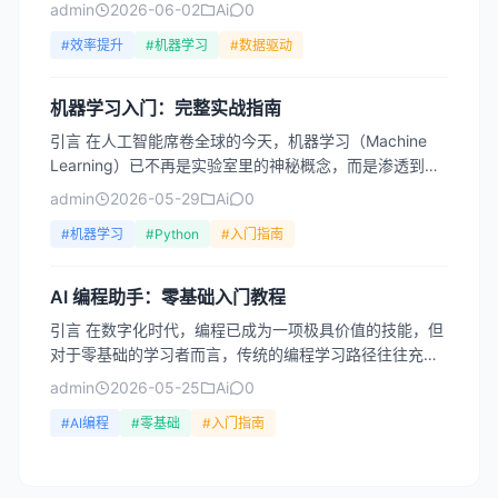
各业的核心技术之一。无论是电商平台的推荐系统、医疗
admin
2026-06-02
Ai
0
领域的疾...
#效率提升
#机器学习
#数据驱动
机器学习入门：完整实战指南
引言 在人工智能席卷全球的今天，机器学习（Machine
Learning）已不再是实验室里的神秘概念，而是渗透到我
们日常生活的方方面面——从手机相册的人脸识别...
admin
2026-05-29
Ai
0
#机器学习
#Python
#入门指南
AI 编程助手：零基础入门教程
引言 在数字化时代，编程已成为一项极具价值的技能，但
对于零基础的学习者而言，传统的编程学习路径往往充满
挑战：复杂的语法、冗长的调试过程、以及面对错误信息
admin
2026-05-25
Ai
0
时的无从...
#AI编程
#零基础
#入门指南