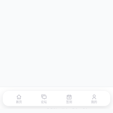
首页
论坛
签到
排行榜
积分商城
站点地图
首页
论坛
签到
我的
© 2026 LLBBS 乐乐论坛 · 独立开发者阿乐出品