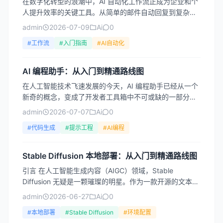
在数字化转型的浪潮中，AI 自动化工作流正成为企业和个
人提升效率的关键工具。从简单的邮件自动回复到复杂的
多步骤业务流程，AI 技术的融入让自动化从“机械执行”
admin
2026-07-09
Ai
0
跃...
#工作流
#入门指南
#AI自动化
AI 编程助手：从入门到精通路线图
在人工智能技术飞速发展的今天，AI 编程助手已经从一个
新奇的概念，变成了开发者工具箱中不可或缺的一部分。
无论是初学者刚刚踏入编程世界，还是资深工程师寻求效
admin
2026-07-07
Ai
0
率突破...
#代码生成
#提示工程
#AI编程
Stable Diffusion 本地部署：从入门到精通路线图
引言 在人工智能生成内容（AIGC）领域，Stable
Diffusion 无疑是一颗璀璨的明星。作为一款开源的文本到
图像生成模型，它让普通用户也能通过简单的描...
admin
2026-06-27
Ai
0
#本地部署
#Stable Diffusion
#环境配置