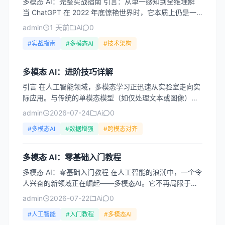
多模态 AI：完整实战指南 引言：从单一感知到全维理解
当 ChatGPT 在 2022 年底惊艳世界时，它本质上仍是一
个“单模态”模型——只能处理文本。而今天...
admin
1 天前
Ai
0
#实战指南
#多模态AI
#技术架构
多模态 AI：进阶技巧详解
引言 在人工智能领域，多模态学习正迅速从实验室走向实
际应用。与传统的单模态模型（如仅处理文本或图像）不
同，多模态 AI 能够同时理解和关联来自不同来源的信息
admin
2026-07-24
Ai
0
——...
#多模态AI
#数据增强
#跨模态对齐
多模态 AI：零基础入门教程
多模态 AI：零基础入门教程 在人工智能的浪潮中，一个令
人兴奋的新领域正在崛起——多模态AI。它不再局限于单
一的文字或图像处理，而是能够像人类一样，同时理解和
admin
2026-07-22
Ai
0
整...
#人工智能
#入门教程
#多模态AI