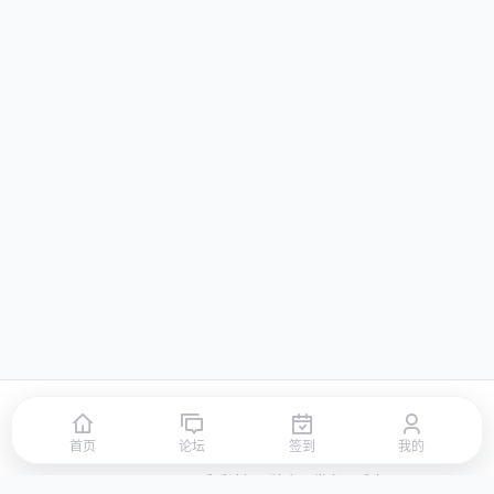
首页
论坛
签到
排行榜
积分商城
站点地图
首页
论坛
签到
我的
© 2026 LLBBS 乐乐论坛 · 独立开发者阿乐出品