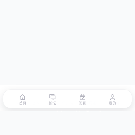
首页
论坛
签到
排行榜
积分商城
站点地图
首页
论坛
签到
我的
© 2026 LLBBS 乐乐论坛 · 独立开发者阿乐出品
湘ICP备2023031434号-3