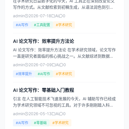
在学术研究日益数字化的今天，AI 工具正在深刻改变论文
写作的方式。从文献检索到初稿生成，从语法润色到引用
管理，AI 辅助写作已成为提升效率的重要手段。然而，面
admin
2026-07-18
Ai
0
对...
#AI写作
#工具配置
#学术研究
AI 论文写作：效率提升方法论
AI 论文写作：效率提升方法论 在学术研究领域，论文写作
一直是研究者面临的核心挑战之一。从文献综述到数据分
析，从逻辑构建到语言表达，每一个环节都耗费大量时间
admin
2026-07-09
Ai
0
和精...
#效率提升
#AI写作
#学术研究
AI 论文写作：零基础入门教程
引言 在人工智能技术飞速发展的今天，AI 辅助写作已经成
为学术研究领域不可忽视的工具。对于许多刚刚踏入科研
领域的新手来说，面对论文写作这座大山，常常感到无从
admin
2026-05-13
Ai
0
下手...
#AI写作
#零基础
#学术研究