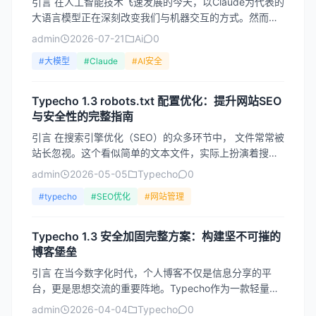
引言 在人工智能技术飞速发展的今天，以Claude为代表的
大语言模型正在深刻改变我们与机器交互的方式。然而，
随着这些模型能力的不断增强，如何确保它们的安全性和
admin
2026-07-21
Ai
0
可...
#大模型
#Claude
#AI安全
Typecho 1.3 robots.txt 配置优化：提升网站SEO
与安全性的完整指南
引言 在搜索引擎优化（SEO）的众多环节中， 文件常常被
站长忽视。这个看似简单的文本文件，实际上扮演着搜索
引擎爬虫“交通指挥官”的角色。对于使用 Typecho...
admin
2026-05-05
Typecho
0
#typecho
#SEO优化
#网站管理
Typecho 1.3 安全加固完整方案：构建坚不可摧的
博客堡垒
引言 在当今数字化时代，个人博客不仅是信息分享的平
台，更是思想交流的重要阵地。Typecho作为一款轻量
级、高性能的开源博客系统，凭借其简洁优雅的设计和强
admin
2026-04-04
Typecho
0